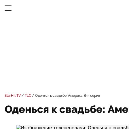
StarHit TV
TLC
Оденься к свадьбе: Америка. 6-я серия
Оденься к свадьбе: Аме