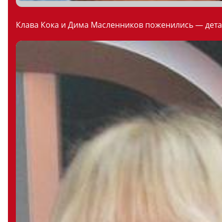
Клава Кока и Дима Масленников поженились — дета