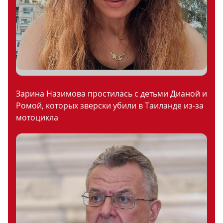
Зарина Назимова простилась с детьми Дианой и
Ромой, которых зверски убили в Таиланде из-за
мотоцикла