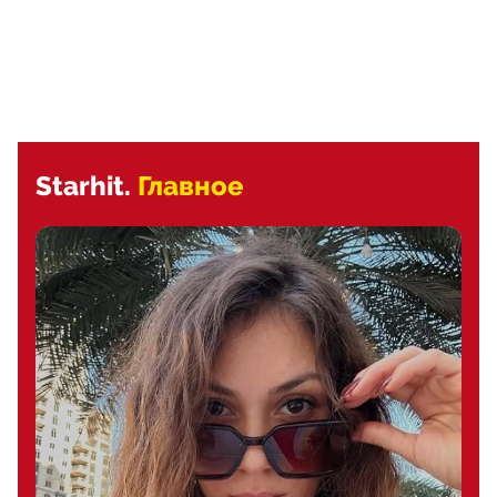
Starhit.
Главное