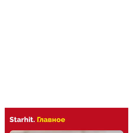
Starhit.
Главное