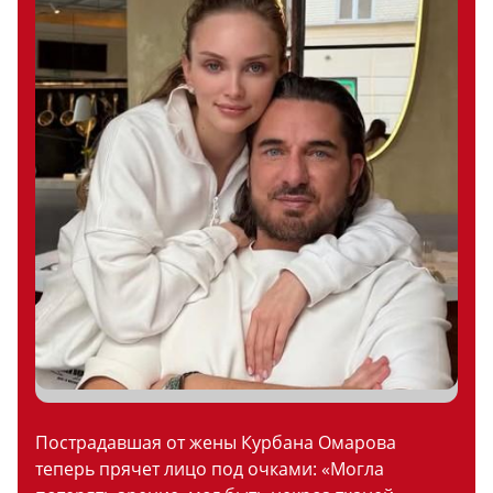
Пострадавшая от жены Курбана Омарова
теперь прячет лицо под очками: «Могла