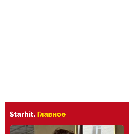
Starhit.
Главное