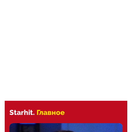
Starhit.
Главное