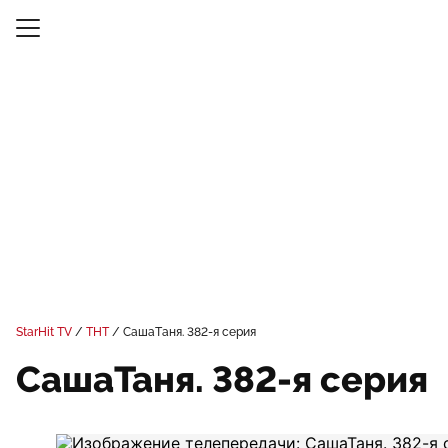
StarHit TV
ТНТ
СашаТаня. 382-я серия
СашаТаня. 382-я серия