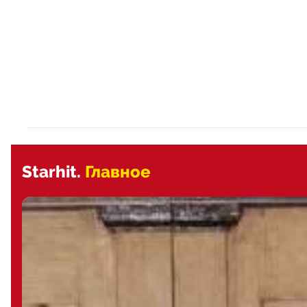
Starhit.
Главное