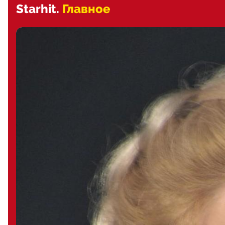
Starhit.
Главное