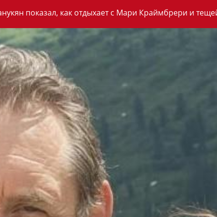
анукян показал, как отдыхает с Мари Краймбрери и теще