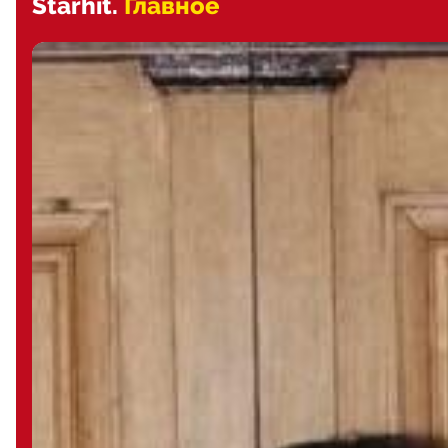
Starhit.
Главное