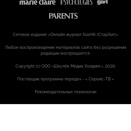
Сетевое издание «Онлайн журнал StarHit (СтарХит)»
Любое воспроизведение материалов сайта без разрешения
редакции воспрещается.
Copyright (с) ООО «Шкулёв Медиа Холдинг», 2026.
Поставщик программы передач - «
Сервис-ТВ
»
Рекомендательные технологии