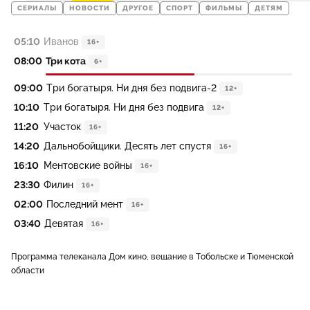
СЕРИАЛЫ
НОВОСТИ
ДРУГОЕ
СПОРТ
ФИЛЬМЫ
ДЕТЯМ
05:10
Иванов
16+
08:00
Три кота
6+
09:00
Три богатыря. Ни дня без подвига-2
12+
10:10
Три богатыря. Ни дня без подвига
12+
11:20
Участок
16+
14:20
Дальнобойщики. Десять лет спустя
16+
16:10
Ментовские войны
16+
23:30
Филин
16+
02:00
Последний мент
16+
03:40
Девятая
16+
Программа телеканала Дом кино, вещание в Тобольске и Тюменской
области