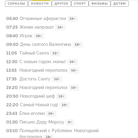
СЕРИАЛЫ
НОВОСТИ
ДРУГОЕ
СПОРТ
ФИЛЬМЫ
ДЕТЯМ
05:40
Отчаянные аферистки
16+
07:25
Жених напрокат
16+
08:40
Игрок
18+
09:50
День святого Валентина
18+
11:05
Тайный Санта
12+
12:30
С новым годом, мамы!
16+
13:55
Новогодний переполох
16+
17:35
Достать Санту
12+
19:20
Новогодний переполох
16+
20:50
Новогодний шеф
12+
22:20
Самый Новый год!
16+
23:43
Ёлки-иголки
16+
01:30
Письмо Деду Морозу
6+
03:10
Полицейский с Рублёвки. Новогодний
беспредел
18+