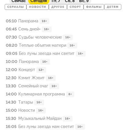
Сейчас
Сегодня
Пт, 7
Сб, 8
Вс, 9
СЕРИАЛЫ
НОВОСТИ
ДРУГОЕ
СПОРТ
ФИЛЬМЫ
ДЕТЯМ
05:10
Панорама
16+
06:45
Семь дней+
16+
07:30
Судьбы человеческие
16+
08:20
Теплые объятия матери
16+
09:05
Без луны звезда нам светит
16+
10:00
Панорама
16+
12:00
Концерт
12+
12:30
Кэмит Жэвит
16+
13:30
Семейный очаг
16+
14:00
Кулинарная программа
6+
14:30
Татары
16+
15:00
Новости
16+
15:30
Музыкальный Майдан
16+
16:05
Без луны звезда нам светит
16+