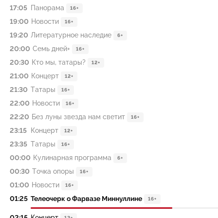
17:05
Панорама
16+
19:00
Новости
16+
19:20
Литературное наследие
6+
20:00
Семь дней+
16+
20:30
Кто мы, татары?
12+
21:00
Концерт
12+
21:30
Татары
16+
22:00
Новости
16+
22:20
Без луны звезда нам светит
16+
23:15
Концерт
12+
23:35
Татары
16+
00:00
Кулинарная программа
6+
00:30
Точка опоры
16+
01:00
Новости
16+
01:25
Телеочерк о Фарвазе Миннуллине
16+
02:15
Концерт
12+