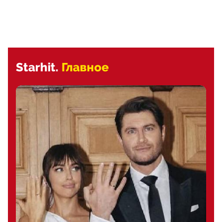
Starhit.
Главное