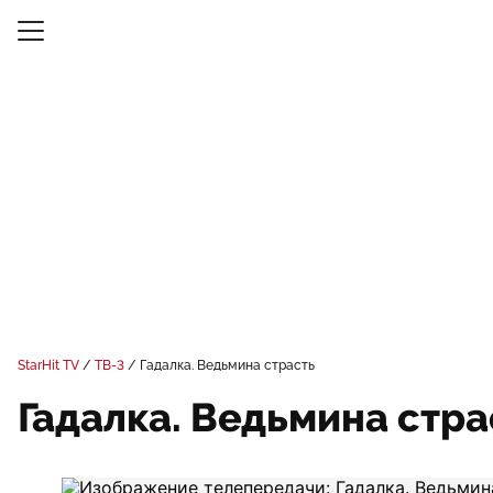
StarHit TV
ТВ-3
Гадалка. Ведьмина страсть
Гадалка. Ведьмина стра