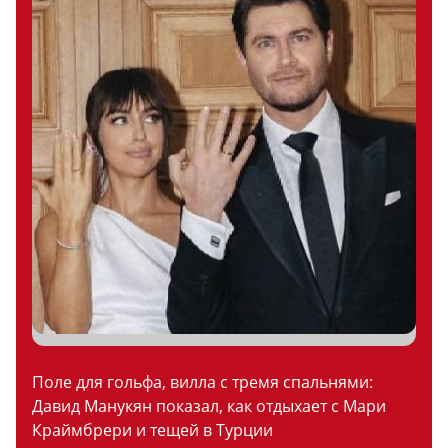
Поле для гольфа, вилла с тремя спальнями:
Давид Манукян показал, как отдыхает с Мари
Краймбрери и тещей в Турции