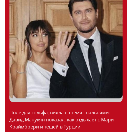
Поле для гольфа, вилла с тремя спальнями:
Давид Манукян показал, как отдыхает с Мари
Краймбрери и тещей в Турции