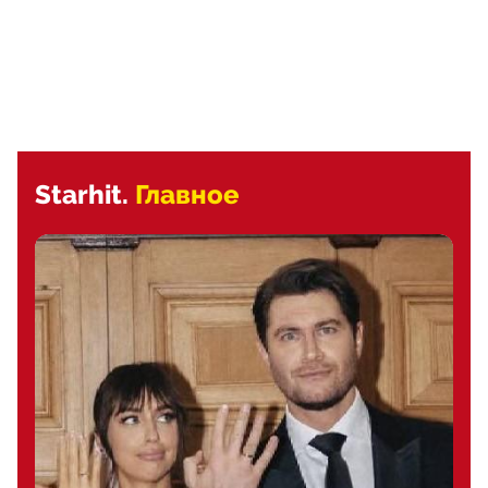
Starhit.
Главное