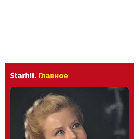
Starhit.
Главное