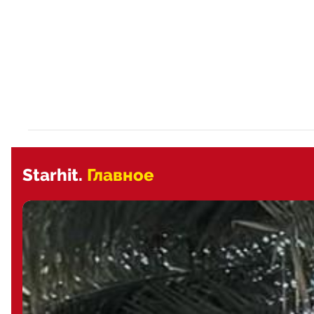
Starhit.
Главное