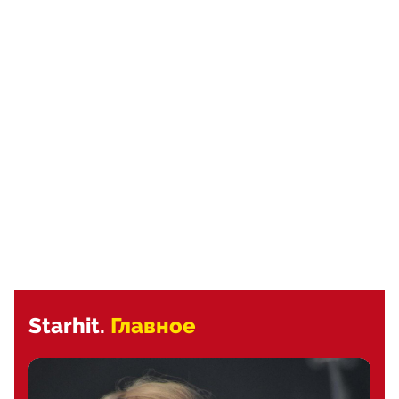
Starhit.
Главное