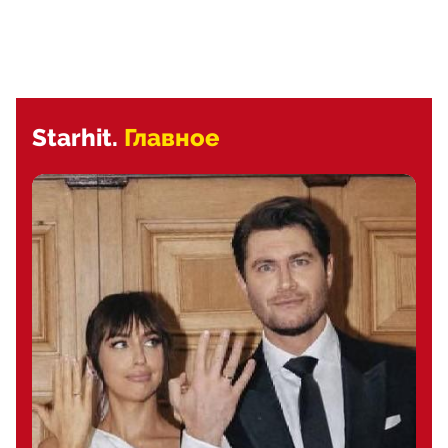
Starhit.
Главное