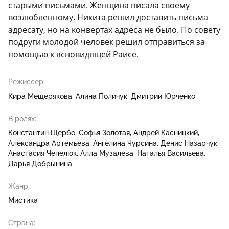
старыми письмами. Женщина писала своему
возлюбленному. Никита решил доставить письма
адресату, но на конвертах адреса не было. По совету
подруги молодой человек решил отправиться за
помощью к ясновидящей Раисе.
Режиссер:
Кира Мещерякова
Алина Поличук
Дмитрий Юрченко
В ролях:
Константин Щербо
Софья Золотая
Андрей Касницкий
Александра Артемьева
Ангелина Чурсина
Денис Назарчук
Анастасия Чепелюк
Алла Музалёва
Наталья Васильева
Дарья Добрынина
Жанр:
Мистика
Страна: