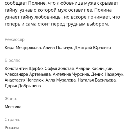
сообщает Полине, что любовница мужа скрывает
тайну, узнав о которой муж оставит ее. Полина
узнает тайну любовницы, но вскоре понимает, что
теперь и сама стоит перед трудным выбором.
Режиссер:
Кира Мещерякова
Алина Поличук
Дмитрий Юрченко
В ролях:
Константин Щербо
Софья Золотая
Андрей Касницкий
Александра Артемьева
Ангелина Чурсина
Денис Назарчук
Анастасия Чепелюк
Алла Музалёва
Наталья Васильева
Дарья Добрынина
Жанр:
Мистика
Страна:
Россия