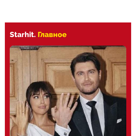
Starhit.
Главное