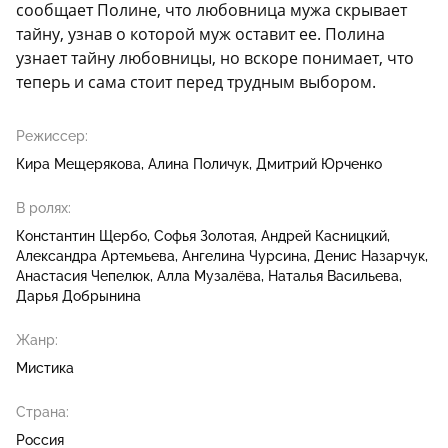
сообщает Полине, что любовница мужа скрывает
тайну, узнав о которой муж оставит ее. Полина
узнает тайну любовницы, но вскоре понимает, что
теперь и сама стоит перед трудным выбором.
Режиссер:
Кира Мещерякова
Алина Поличук
Дмитрий Юрченко
В ролях:
Константин Щербо
Софья Золотая
Андрей Касницкий
Александра Артемьева
Ангелина Чурсина
Денис Назарчук
Анастасия Чепелюк
Алла Музалёва
Наталья Васильева
Дарья Добрынина
Жанр:
Мистика
Страна:
Россия