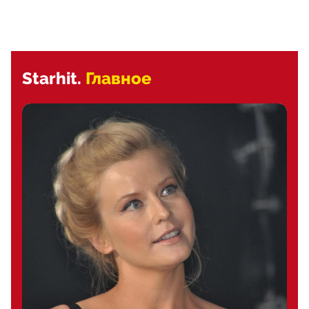
Starhit.
Главное