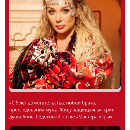
«С 6 лет домогательства, побои брата,
преследования мужа. Живу защищаясь»: крик
души Анны Седоковой после «Мастера игры»