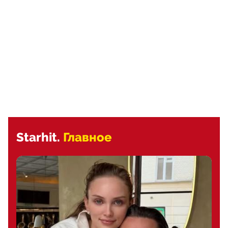
Starhit.
Главное