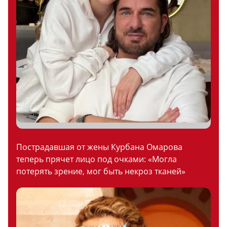
Пострадавшая от жены Курбана Омарова
теперь прячет лицо под очками: «Могла
потерять зрение, мог быть некроз тканей»