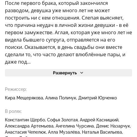
После первого брака, который закончился
разводом, девушка уже много лет не может
построить ни с кем отношения. Слепая выясняет,
что причина неудач в личной жизни девушки - в её
первом замужестве. Аглая, которая уже много лет не
видела бывшего супруга, отправляется на его
поиски. Оказывается, в день свадьбы они вместе
сделали то, что часто делают влюблённые пары, и
даже под...
Развернуть
Режиссер:
Кира Мещерякова
Алина Поличук
Дмитрий Юрченко
В ролях:
Константин Щербо
Софья Золотая
Андрей Касницкий
Александра Артемьева
Ангелина Чурсина
Денис Назарчук
Анастасия Чепелюк
Алла Музалёва
Наталья Васильева