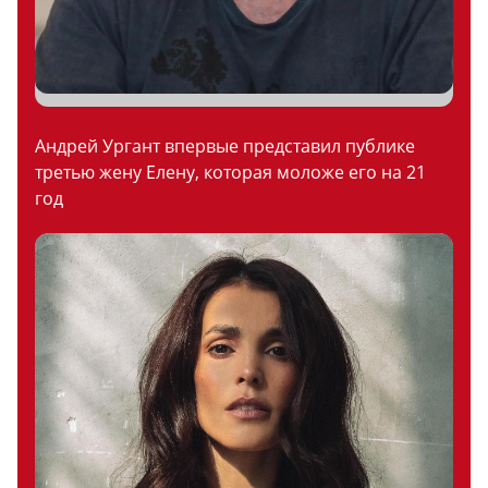
Андрей Ургант впервые представил публике
третью жену Елену, которая моложе его на 21
год