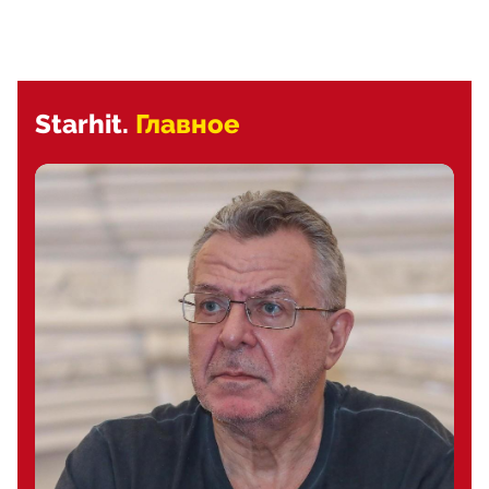
Starhit.
Главное