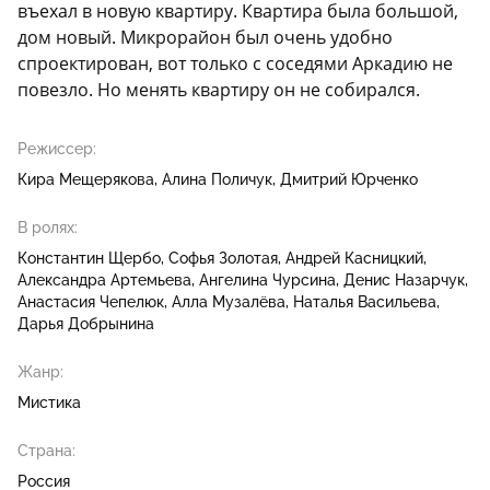
въехал в новую квартиру. Квартира была большой,
дом новый. Микрорайон был очень удобно
спроектирован, вот только с соседями Аркадию не
повезло. Но менять квартиру он не собирался.
Режиссер:
Кира Мещерякова
Алина Поличук
Дмитрий Юрченко
В ролях:
Константин Щербо
Софья Золотая
Андрей Касницкий
Александра Артемьева
Ангелина Чурсина
Денис Назарчук
Анастасия Чепелюк
Алла Музалёва
Наталья Васильева
Дарья Добрынина
Жанр:
Мистика
Страна:
Россия