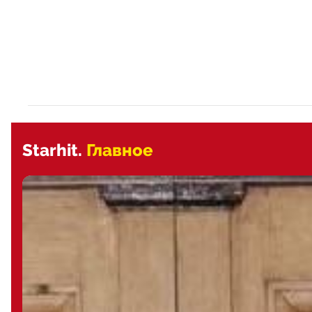
Starhit.
Главное