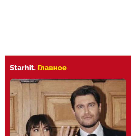
Starhit.
Главное