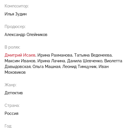
Композитор:
Илья Зудин
Продюсер:
Александр Олейников
В ролях:
Дмитрий Исаев
Ирина Рахманова
Татьяна Веденеева
Максим Иванов
Ирина Лачина
Данила Шевченко
Виолетта
Давыдовская
Ольга Машная
Леонид Тимцуник
Иван
Моховиков
Жанр:
Детектив
Страна:
Россия
Год: