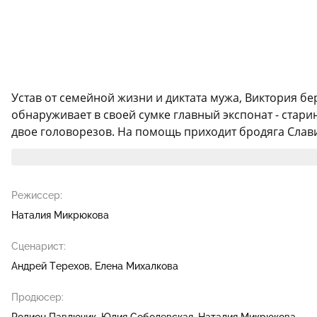
Устав от семейной жизни и диктата мужа, Виктория б
обнаруживает в своей сумке главный экспонат - стар
двое головорезов. На помощь приходит бродяга Славик
Режиссер:
Наталия Микрюкова
Сценарист:
Андрей Терехов
Елена Михалкова
Продюсер:
Родион Павлючик
Юлия Соболевская
Наталия Микрюкова