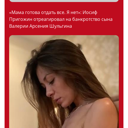
«Мама готова отдать все. Я нет»: Иосиф
Пригожин отреагировал на банкротство сына
Валерии Арсения Шульгина