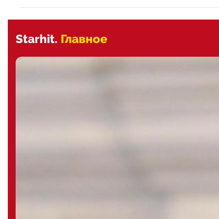
Starhit.
Главное