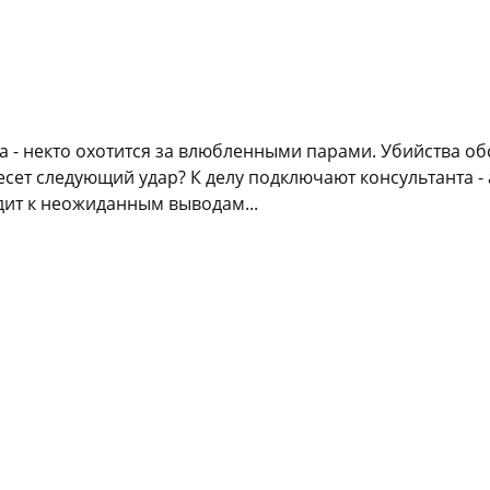
а - некто охотится за влюбленными парами. Убийства об
анесет следующий удар? К делу подключают консультанта 
одит к неожиданным выводам...