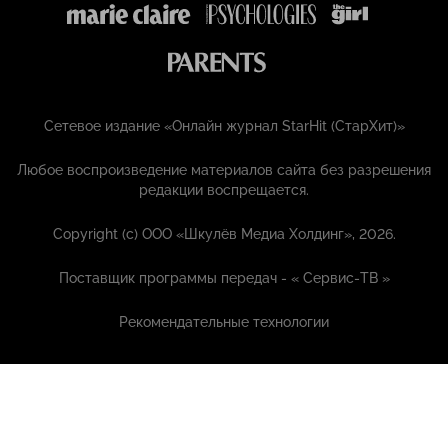
Сетевое издание «Онлайн журнал StarHit (СтарХит)»
Любое воспроизведение материалов сайта без разрешения
редакции воспрещается.
Copyright (с) ООО «Шкулёв Медиа Холдинг», 2026.
Поставщик программы передач - «
Сервис-ТВ
»
Рекомендательные технологии