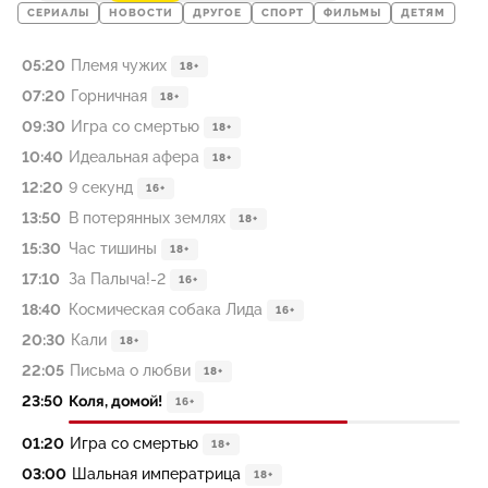
СЕРИАЛЫ
НОВОСТИ
ДРУГОЕ
СПОРТ
ФИЛЬМЫ
ДЕТЯМ
05:20
Племя чужих
18+
07:20
Горничная
18+
09:30
Игра со смертью
18+
10:40
Идеальная афера
18+
12:20
9 секунд
16+
13:50
В потерянных землях
18+
15:30
Час тишины
18+
17:10
За Палыча!-2
16+
18:40
Космическая собака Лида
16+
20:30
Кали
18+
22:05
Письма о любви
18+
23:50
Коля, домой!
16+
01:20
Игра со смертью
18+
03:00
Шальная императрица
18+