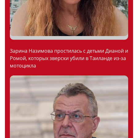
Зарина Назимова простилась с детьми Дианой и
Ромой, которых зверски убили в Таиланде из-за
мотоцикла