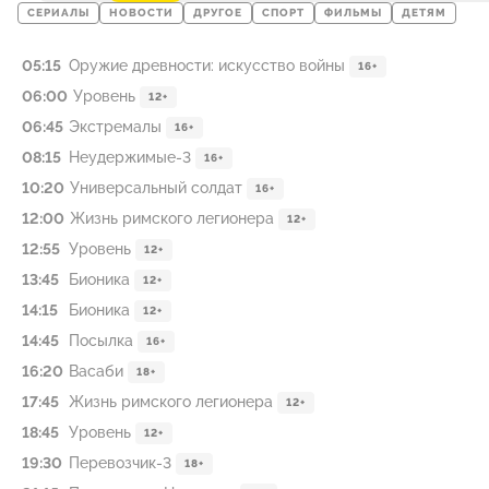
СЕРИАЛЫ
НОВОСТИ
ДРУГОЕ
СПОРТ
ФИЛЬМЫ
ДЕТЯМ
05:15
Оружие древности: искусство войны
16+
06:00
Уровень
12+
06:45
Экстремалы
16+
08:15
Неудержимые-3
16+
10:20
Универсальный солдат
16+
12:00
Жизнь римского легионера
12+
12:55
Уровень
12+
13:45
Бионика
12+
14:15
Бионика
12+
14:45
Посылка
16+
16:20
Васаби
18+
17:45
Жизнь римского легионера
12+
18:45
Уровень
12+
19:30
Перевозчик-3
18+