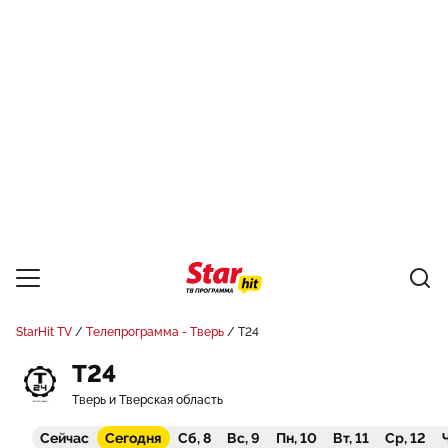
StarHit TV
Телепрограмма - Тверь
Т24
Т24
Тверь и Тверская область
Сейчас
Сегодня
Сб, 8
Вс, 9
Пн, 10
Вт, 11
Ср, 12
Ч