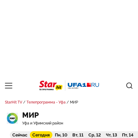
StarHit TV
Телепрограмма - Уфа
МИР
МИР
Уфа и Уфимский район
Сейчас
Сегодня
Пн, 10
Вт, 11
Ср, 12
Чт, 13
Пт, 14