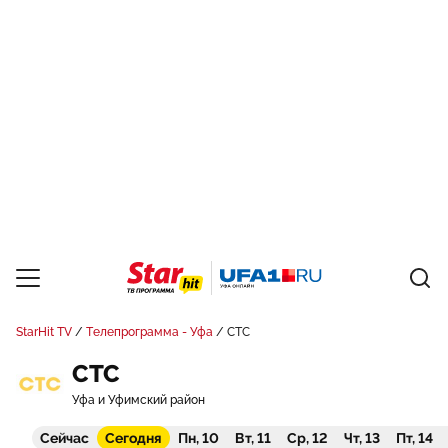
StarHit TV
Телепрограмма - Уфа
СТС
СТС
Уфа и Уфимский район
Сейчас
Сегодня
Пн, 10
Вт, 11
Ср, 12
Чт, 13
Пт, 14