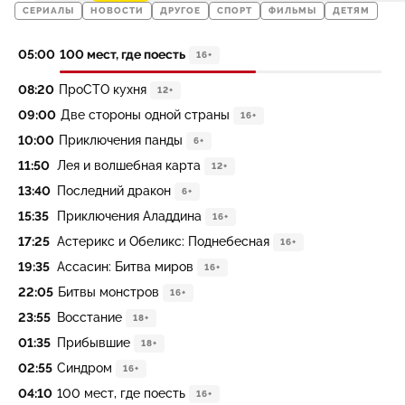
СЕРИАЛЫ
НОВОСТИ
ДРУГОЕ
СПОРТ
ФИЛЬМЫ
ДЕТЯМ
05:00
100 мест, где поесть
16+
08:20
ПроСТО кухня
12+
09:00
Две стороны одной страны
16+
10:00
Приключения панды
6+
11:50
Лея и волшебная карта
12+
13:40
Последний дракон
6+
15:35
Приключения Аладдина
16+
17:25
Астерикс и Обеликс: Поднебесная
16+
19:35
Ассасин: Битва миров
16+
22:05
Битвы монстров
16+
23:55
Восстание
18+
01:35
Прибывшие
18+
02:55
Синдром
16+
04:10
100 мест, где поесть
16+