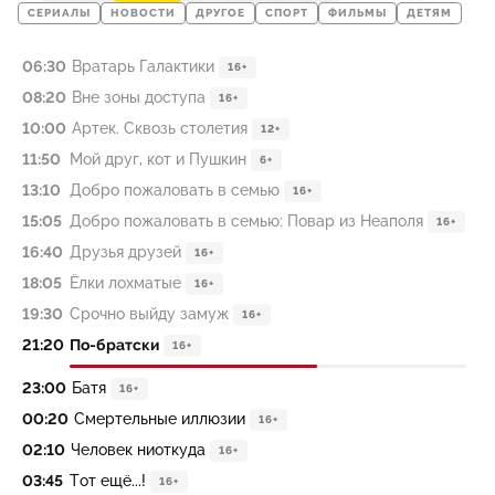
СЕРИАЛЫ
НОВОСТИ
ДРУГОЕ
СПОРТ
ФИЛЬМЫ
ДЕТЯМ
06:30
Вратарь Галактики
16+
08:20
Вне зоны доступа
16+
10:00
Артек. Сквозь столетия
12+
11:50
Мой друг, кот и Пушкин
6+
13:10
Добро пожаловать в семью
16+
15:05
Добро пожаловать в семью: Повар из Неаполя
16+
16:40
Друзья друзей
16+
18:05
Ёлки лохматые
16+
19:30
Срочно выйду замуж
16+
21:20
По-братски
16+
23:00
Батя
16+
00:20
Смертельные иллюзии
16+
02:10
Человек ниоткуда
16+
03:45
Тот ещё...!
16+