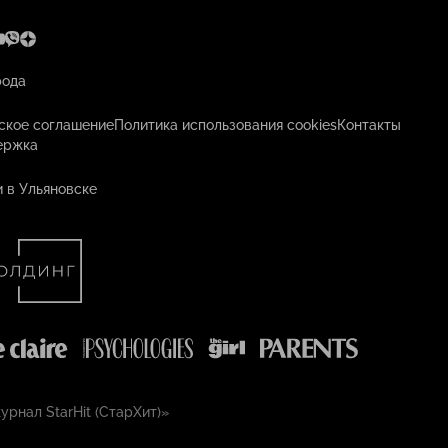
рода
ское соглашение
Политика использования cookies
Контакты
ержка
 в Ульяновске
рнал StarHit (СтарХит)»