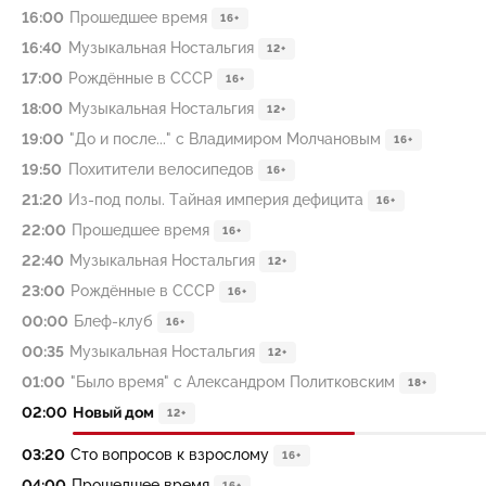
16:00
Прошедшее время
16+
16:40
Музыкальная Ностальгия
12+
17:00
Рождённые в СССР
16+
18:00
Музыкальная Ностальгия
12+
19:00
"До и после..." с Владимиром Молчановым
16+
19:50
Похитители велосипедов
16+
21:20
Из-под полы. Тайная империя дефицита
16+
22:00
Прошедшее время
16+
22:40
Музыкальная Ностальгия
12+
23:00
Рождённые в СССР
16+
00:00
Блеф-клуб
16+
00:35
Музыкальная Ностальгия
12+
01:00
"Было время" с Александром Политковским
18+
02:00
Новый дом
12+
03:20
Сто вопросов к взрослому
16+
04:00
Прошедшее время
16+