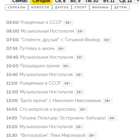
Сейчас
Сегодня
Сб, 8
Вс, 9
Пн, 10
Вт, 11
Ср, 12
Ч
СЕРИАЛЫ
НОВОСТИ
ДРУГОЕ
СПОРТ
ФИЛЬМЫ
ДЕТЯМ
05:00
Рождённые в СССР
12+
06:00
Музыкальная Ностальгия
12+
07:00
"Споёмте, друзья!" с Татьяной Визбор
16+
07:55
Путевка в жизнь
16+
09:40
Музыкальная Ностальгия
12+
10:00
Прошедшее время
16+
10:40
Музыкальная Ностальгия
12+
11:00
Рождённые в СССР
16+
12:00
Музыкальная Ностальгия
12+
13:00
"Было время" с Николаем Николаевым
18+
14:05
Сто вопросов к взрослому
16+
14:50
Татьяна Пельтцер. Осторожно, бабушка!
16+
15:20
Музыкальная Ностальгия
12+
15:30
"Фотоальбом" Лёки Мироновой
16+