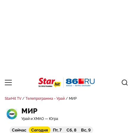
StarHit TV
Телепрограмма - Урай
МИР
МИР
Урай и ХМАО — Югра
Сейчас
Сегодня
Пт, 7
Сб, 8
Вс, 9