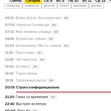
Сейчас
Сегодня
Сб, 8
Вс, 9
Пн, 10
Вт, 11
Ср, 12
Ч
СЕРИАЛЫ
НОВОСТИ
ДРУГОЕ
СПОРТ
ФИЛЬМЫ
ДЕТЯМ
05:15
Война Богов: Бессмертные
16+
07:00
Новости Голливуда
12+
07:15
Мой ленивец-убийца
16+
08:45
Думай как собака
12+
10:10
Белоснежка: Месть гномов
12+
11:55
Простушка
16+
13:30
Честный вор
16+
15:05
13 минут
16+
16:45
Тихая гавань
18:35
Тревожный вызов
16+
20:05
Строго конфиденциально
21:20
Гонка со временем
12+
22:40
Выстрел вслепую
00:00
Лето 84
16+