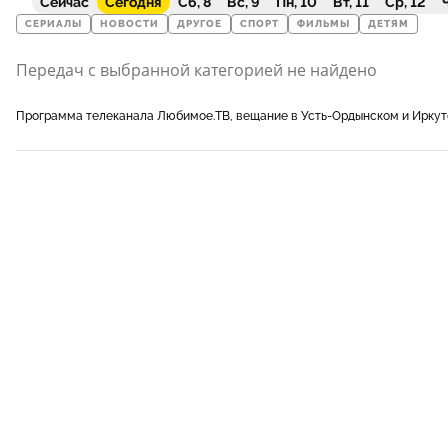
Сейчас
Сегодня
Сб, 8
Вс, 9
Пн, 10
Вт, 11
Ср, 12
Ч
СЕРИАЛЫ
НОВОСТИ
ДРУГОЕ
СПОРТ
ФИЛЬМЫ
ДЕТЯМ
Передач с выбранной категорией не найдено
Программа телеканала Любимое.ТВ, вещание в Усть-Ордынском и Иркут