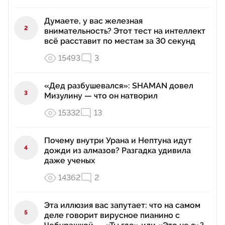
Думаете, у вас железная
2
внимательность? Этот тест на интеллект
всё расставит по местам за 30 секунд
15493
3
«Дед разбушевался»: SHAMAN довел
3
Мизулину — что он натворил
15332
13
Почему внутри Урана и Нептуна идут
4
дожди из алмазов? Разгадка удивила
даже ученых
14362
2
Эта иллюзия вас запутает: что на самом
5
деле говорит вирусное пианино с