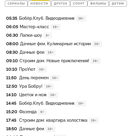
СЕРИАЛЫ
НОВОСТИ
ДРУГОЕ
СПОРТ
ФИЛЬМЫ
ДЕТЯМ
05:35
Бобёр.Клуб. Видеодневник
16+
06:05
Мастер-класс
16+
06:30
Лапки-шоу
6+
08:00
Дачные феи. Кулинарные истории
16+
08:30
Дачные феи
16+
09:10
Строим дом. Новые приключения!
16+
10:10
ПроУют
16+
11:50
День перемен
16+
12:50
Ура Бобру!
16+
14:10
Цветок и нож
16+
14:45
Бобёр.Клуб. Видеодневник
16+
15:20
Фазенда
6+
17:45
Строим дом: квартира холостяка
16+
18:50
Дачные феи
16+