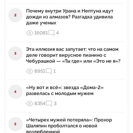
Почему внутри Урана и Нептуна идут
2
дожди из алмазов? Разгадка удивила
даже ученых
16081
4
Эта иллюзия вас запутает: что на самом
3
деле говорит вирусное пианино с
Чебурашкой — «Ты где» или «Это не я»?
8951
1
«Ну вот и всё»: звезда «Дома-2»
4
развелась с молодым мужем
8354
3
«Четырех мужей потеряла»: Прохор
5
Шаляпин проболтался о новой
возлюбленной