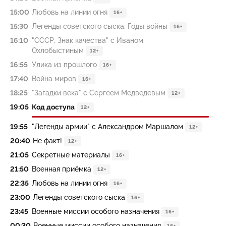
15:00
Любовь на линии огня
16+
15:30
Легенды советского сыска. Годы войны
16+
16:10
"СССР. Знак качества" с Иваном
Охлобыстиным
12+
16:55
Улика из прошлого
16+
17:40
Война миров
16+
18:25
"Загадки века" с Сергеем Медведевым
12+
19:05
Код доступа
12+
19:55
"Легенды армии" с Александром Маршалом
12+
20:40
Не факт!
12+
21:05
Секретные материалы
16+
21:50
Военная приёмка
12+
22:35
Любовь на линии огня
16+
23:00
Легенды советского сыска
16+
23:45
Военные миссии особого назначения
16+
00:30
Военные миссии особого назначения
16+