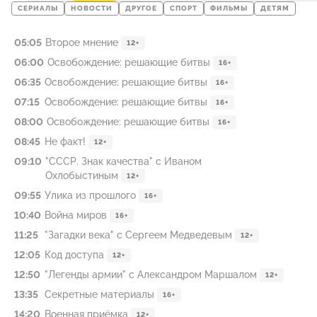
СЕРИАЛЫ
НОВОСТИ
ДРУГОЕ
СПОРТ
ФИЛЬМЫ
ДЕТЯМ
05:05
Второе мнение
12+
06:00
Освобождение: решающие битвы
16+
06:35
Освобождение: решающие битвы
16+
07:15
Освобождение: решающие битвы
16+
08:00
Освобождение: решающие битвы
16+
08:45
Не факт!
12+
09:10
"СССР. Знак качества" с Иваном
Охлобыстиным
12+
09:55
Улика из прошлого
16+
10:40
Война миров
16+
11:25
"Загадки века" с Сергеем Медведевым
12+
12:05
Код доступа
12+
12:50
"Легенды армии" с Александром Маршалом
12+
13:35
Секретные материалы
16+
14:20
Военная приёмка
12+