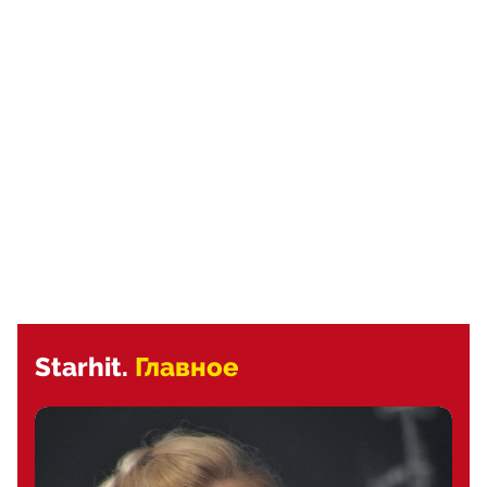
Starhit.
Главное