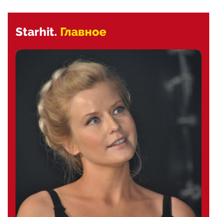
Starhit.
Главное