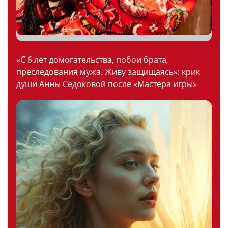
«С 6 лет домогательства, побои брата,
преследования мужа. Живу защищаясь»: крик
души Анны Седоковой после «Мастера игры»