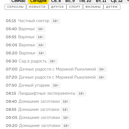
Сейчас
Сегодня
Сб, 8
Вс, 9
Пн, 10
Вт, 11
Ср, 12
Ч
СЕРИАЛЫ
НОВОСТИ
ДРУГОЕ
СПОРТ
ФИЛЬМЫ
ДЕТЯМ
05:15
Частный сeктoр
12+
05:40
Варенье
12+
05:55
Варенье
12+
06:05
Варенье
12+
06:20
Варенье
12+
06:30
Сад в радость
12+
07:00
Дачные радости с Мариной Рыкалиной
12+
07:20
Дачные радости с Мариной Рыкалиной
12+
07:50
Дачный yгодник
12+
08:15
Ландшафтные эксперименты
12+
08:40
Домашние заготовки
12+
08:55
Домашние заготовки
12+
09:05
Домашние заготовки
12+
09:20
Домашние заготовки
12+