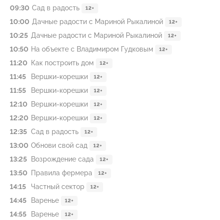
09:30
Сад в радость
12+
10:00
Дачные радости с Мариной Рыкалиной
12+
10:25
Дачные радости с Мариной Рыкалиной
12+
10:50
На объекте с Владимиром Гудковым
12+
11:20
Как построить дом
12+
11:45
Вершки-корешки
12+
11:55
Вершки-корешки
12+
12:10
Вершки-корешки
12+
12:20
Вершки-корешки
12+
12:35
Сад в радость
12+
13:00
Обнови свой сад
12+
13:25
Возрождение сада
12+
13:50
Правила фермера
12+
14:15
Частный сeктoр
12+
14:45
Варенье
12+
14:55
Варенье
12+