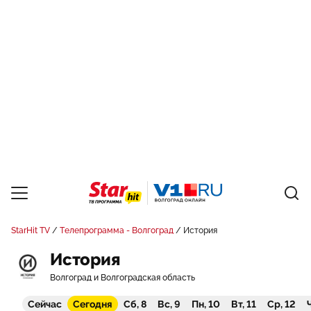
StarHit TV
Телепрограмма - Волгоград
История
История
Волгоград и Волгоградская область
Сейчас
Сегодня
Сб, 8
Вс, 9
Пн, 10
Вт, 11
Ср, 12
Ч