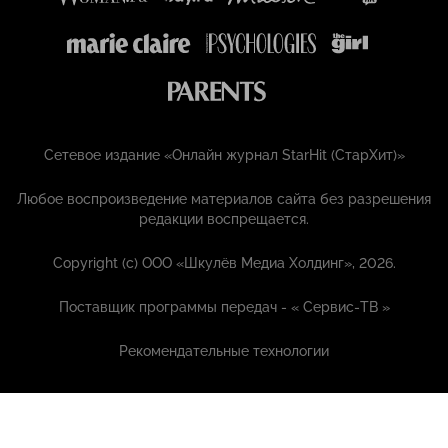
Сетевое издание «Онлайн журнал StarHit (СтарХит)»
Любое воспроизведение материалов сайта без разрешения
редакции воспрещается.
Copyright (с) ООО «Шкулёв Медиа Холдинг», 2026.
Поставщик программы передач - «
Сервис-ТВ
»
Рекомендательные технологии