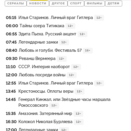
СЕРИАЛЫ
НОВОСТИ
ДРУГОЕ
СПОРТ
ФИЛЬМЫ
ДЕТЯМ
05:15
Илья Старинов. Личный враг Гитлера
12+
06:00
Тайны озера Титикака
12+
06:55
Эдита Пьеха. Русский акцент
12+
07:45
Легендарные замки
12+
08:40
Любовь и голуби. Фестиваль 57
16+
09:30
Реванш Вермеера
12+
11:10
СССР. Империя наоборот
12+
12:00
Любовь посреди войны
12+
12:55
Илья Старинов. Личный враг Гитлера
12+
13:45
Крестоносцы. Оплоты веры
12+
14:45
Генерал Кинжал, или Звёздные часы маршала
Рокоссовского
12+
15:35
Амазония. Затерянный мир
12+
16:30
Колокол Николая Бурляева
12+
17:00
Легендарные замки
12+