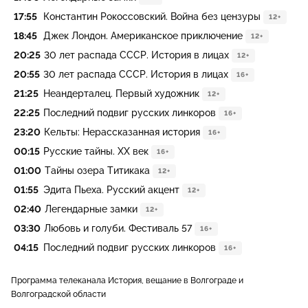
17:55
Константин Рокоссовский. Война без цензуры
12+
18:45
Джек Лондон. Американское приключение
12+
20:25
30 лет распада СССР. История в лицах
12+
20:55
30 лет распада СССР. История в лицах
16+
21:25
Неандерталец. Первый художник
12+
22:25
Последний подвиг русских линкоров
16+
23:20
Кельты: Нерассказанная история
16+
00:15
Русские тайны. XX век
16+
01:00
Тайны озера Титикака
12+
01:55
Эдита Пьеха. Русский акцент
12+
02:40
Легендарные замки
12+
03:30
Любовь и голуби. Фестиваль 57
16+
04:15
Последний подвиг русских линкоров
16+
Программа телеканала История, вещание в Волгограде и
Волгоградской области