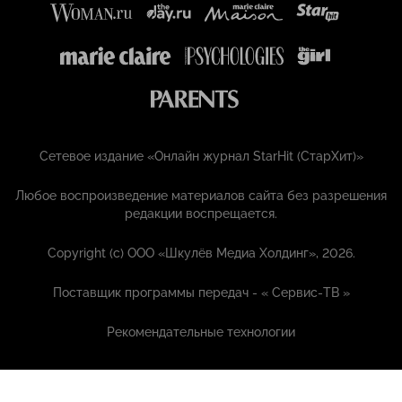
Сетевое издание «Онлайн журнал StarHit (СтарХит)»
Любое воспроизведение материалов сайта без разрешения
редакции воспрещается.
Copyright (с) ООО «Шкулёв Медиа Холдинг», 2026.
Поставщик программы передач - «
Сервис-ТВ
»
Рекомендательные технологии