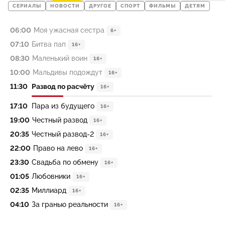
СЕРИАЛЫ
НОВОСТИ
ДРУГОЕ
СПОРТ
ФИЛЬМЫ
ДЕТЯМ
06:00
Моя ужасная сестра
6+
07:10
Битва пап
16+
08:30
Маленький воин
16+
10:00
Мальдивы подождут
16+
11:30
Развод по расчёту
16+
17:10
Пара из будущего
16+
19:00
Честный развод
16+
20:35
Честный развод-2
16+
22:00
Право на лево
16+
23:30
Свадьба по обмену
16+
01:05
Любовники
16+
02:35
Миллиард
16+
04:10
За гранью реальности
16+