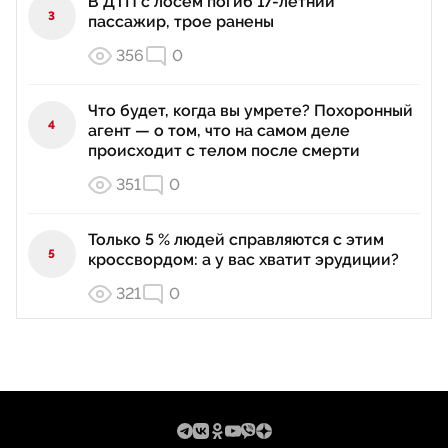
В ДТП с лосем погиб 17-летний
3
пассажир, трое ранены
356
0
Что будет, когда вы умрете? Похоронный
4
агент — о том, что на самом деле
происходит с телом после смерти
351
0
Только 5 % людей справляются с этим
5
кроссвордом: а у вас хватит эрудиции?
321
0