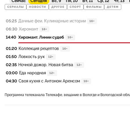
Сейчас
Сегодня
Вс, 9
Пн, 10
Вт, 11
Ср, 12
Чт, 13
СЕРИАЛЫ
НОВОСТИ
ДРУГОЕ
СПОРТ
ФИЛЬМЫ
ДЕТЯМ
05:25
Дачные феи. Кулинарные истории
16+
06:30
Хиромант
16+
14:40
Хиромант. Линии судеб
16+
01:20
Коллекция рецептов
16+
01:50
Ловкость рук
12+
02:35
Ночной дожор. Новая битва
12+
03:00
Еда народная
12+
04:30
Своя кухня с Антоном Аренсом
16+
Программа телеканала Телекафе, вещание в Вологде и Вологодской обл