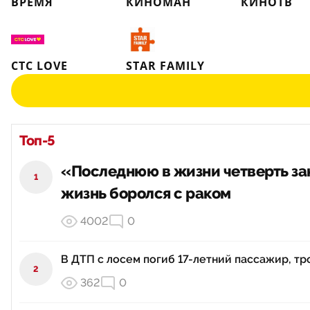
ВРЕМЯ
КИНОМАН
КИНОТВ
СТС LOVE
STAR FAMILY
Топ-5
«Последнюю в жизни четверть зак
1
жизнь боролся с раком
4002
0
В ДТП с лосем погиб 17-летний пассажир, тр
2
362
0