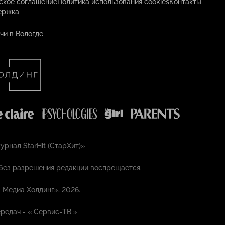
ское соглашение
Политика использования cookies
Контакты
ержка
чи в Вологде
рнал StarHit (СтарХит)»
без разрешения редакции воспрещается.
 Медиа Холдинг», 2026.
редач - «
Сервис-ТВ
»