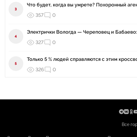
Что будет, когда вы умрете? Похоронный аге
3
357
0
Электрички Вологда — Череповец и Бабаево
4
327
0
Только 5 % людей справляются с этим кроссво
5
326
0
Все го