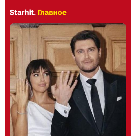
Starhit.
Главное