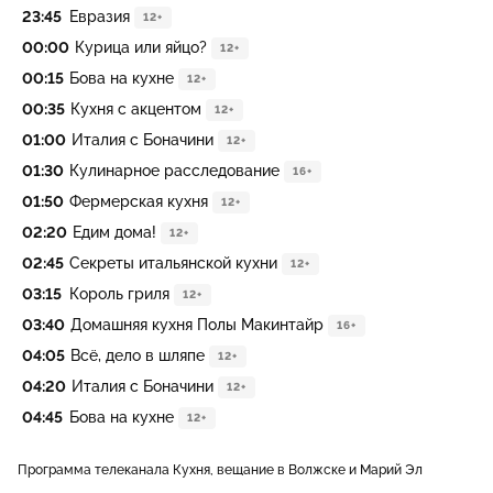
23:45
Евразия
12+
00:00
Курица или яйцо?
12+
00:15
Бова на кухне
12+
00:35
Кухня с акцентом
12+
01:00
Италия с Боначини
12+
01:30
Кулинарное расследование
16+
01:50
Фермерская кухня
12+
02:20
Едим дома!
12+
02:45
Секреты итальянской кухни
12+
03:15
Король гриля
12+
03:40
Домашняя кухня Полы Макинтайр
16+
04:05
Всё, дело в шляпе
12+
04:20
Италия с Боначини
12+
04:45
Бова на кухне
12+
Программа телеканала Кухня, вещание в Волжске и Марий Эл