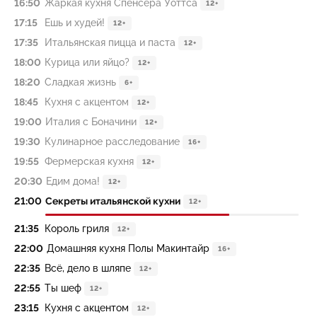
16:50
Жаркая кухня Спенсера Уоттса
12+
17:15
Ешь и худей!
12+
17:35
Итальянская пицца и паста
12+
18:00
Курица или яйцо?
12+
18:20
Сладкая жизнь
6+
18:45
Кухня с акцентом
12+
19:00
Италия с Боначини
12+
19:30
Кулинарное расследование
16+
19:55
Фермерская кухня
12+
20:30
Едим дома!
12+
21:00
Секреты итальянской кухни
12+
21:35
Король гриля
12+
22:00
Домашняя кухня Полы Макинтайр
16+
22:35
Всё, дело в шляпе
12+
22:55
Ты шеф
12+
23:15
Кухня с акцентом
12+