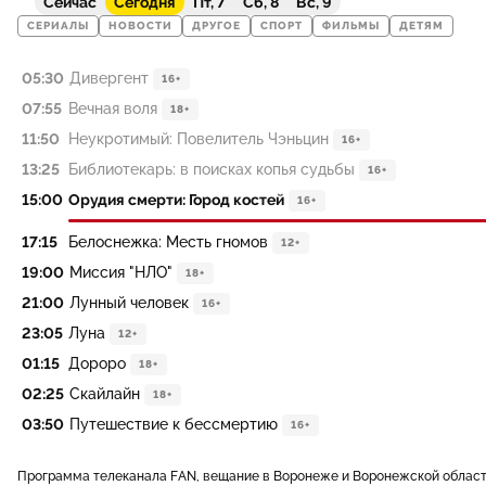
Сейчас
Сегодня
Пт, 7
Сб, 8
Вс, 9
СЕРИАЛЫ
НОВОСТИ
ДРУГОЕ
СПОРТ
ФИЛЬМЫ
ДЕТЯМ
05:30
Дивергент
16+
07:55
Вечная воля
18+
11:50
Неукротимый: Повелитель Чэньцин
16+
13:25
Библиотекарь: в поисках копья судьбы
16+
15:00
Орудия смерти: Город костей
16+
17:15
Белоснежка: Месть гномов
12+
19:00
Миссия "НЛО"
18+
21:00
Лунный человек
16+
23:05
Луна
12+
01:15
Дороро
18+
02:25
Скайлайн
18+
03:50
Путешествие к бессмертию
16+
Программа телеканала FAN, вещание в Воронеже и Воронежской облас